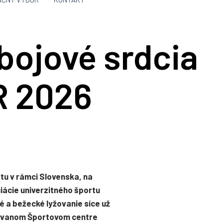
bojové srdcia
R 2026
tu v rámci Slovenska, na
ciácie univerzitného športu
é a bežecké lyžovanie síce už
udovanom Športovom centre