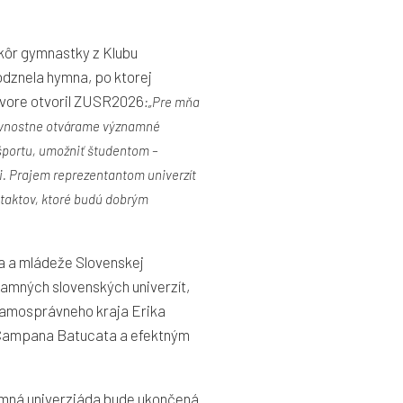
kôr gymnastky z Klubu
odznela hymna, po ktorej
hovore otvoril ZUSR2026
:„Pre mňa
slávnostne otvárame významné
 športu, umožniť študentom –
. Prajem reprezentantom univerzít
ntaktov, ktoré budú dobrým
ja a mládeže Slovenskej
znamných slovenských univerzít,
 samosprávneho kraja Erika
m Campana Batucata a efektným
imná univerziáda bude ukončená