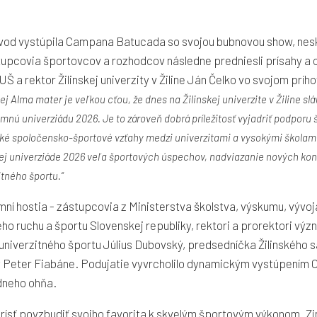
úvod vystúpila Campana Batucada so svojou bubnovou show, nes
stupcovia športovcov a rozhodcov následne predniesli prísahy a 
Š a rektor Žilinskej univerzity v Žiline Ján Čelko vo svojom prí
 Alma mater je veľkou cťou, že dnes na Žilinskej univerzite v Žiline 
imnú univerziádu 2026.
Je to zároveň dobrá príležitosť vyjadriť podporu
é spoločensko-športové vzťahy medzi univerzitami a vysokými školami
nej univerziáde 2026 veľa športových úspechov, nadviazanie nových ko
tného športu.“
mní hostia - zástupcovia z Ministerstva školstva, výskumu, vývo
ho ruchu a športu Slovenskej republiky, rektori a prorektori vý
univerzitného športu Július Dubovský, predsedníčka Žilinského
ny Peter Fiabáne. Podujatie vyvrcholilo dynamickým vystúpení
dneho ohňa.
rísť povzbudiť svojho favorita k skvelým športovým výkonom. Z