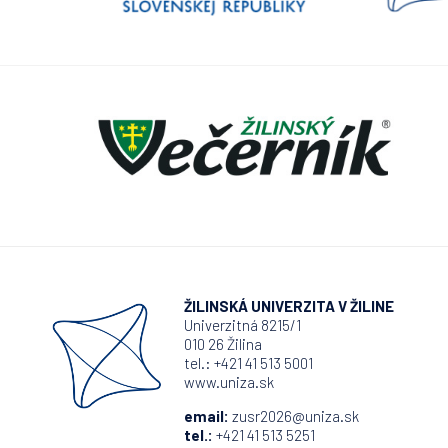
ŽILINSKÁ UNIVERZITA V ŽILINE
Univerzitná 8215/1
010 26 Žilina
tel.: +421 41 513 5001
www.uniza.sk
email:
zusr2026@uniza.sk
tel.:
+421 41 513 5251