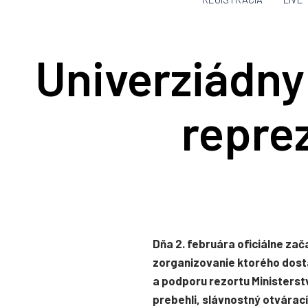
Univerziádny
repre
Dňa 2. februára oficiálne za
zorganizovanie ktorého dostal
a podporu rezortu Ministerst
prebehli, slávnostný otvárac