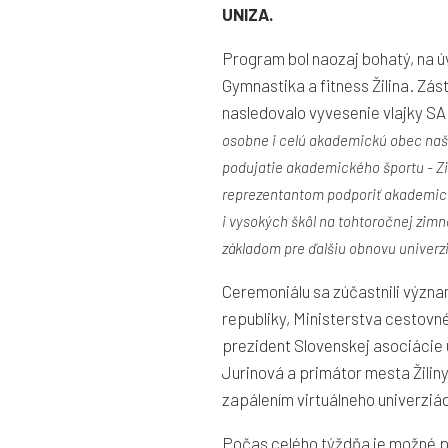
UNIZA.
Program bol naozaj bohatý, na 
Gymnastika a fitness Žilina. Zá
nasledovalo vyvesenie vlajky SAU
osobne i celú akademickú obec našej
podujatie akademického športu - Z
reprezentantom podporiť akademick
i vysokých škôl na tohtoročnej zim
základom pre ďalšiu obnovu univerzi
Ceremoniálu sa zúčastnili význa
republiky, Ministerstva cestovné
prezident Slovenskej asociácie 
Jurinová a primátor mesta Žili
zapálením virtuálneho univerziá
Počas celého týždňa je možné p