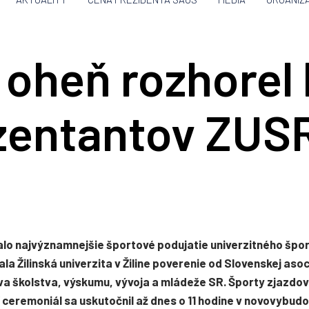
to
content
 oheň rozhorel 
zentantov ZUS
čalo najvýznamnejšie športové podujatie univerzitného špor
a Žilinská univerzita v Žiline poverenie od Slovenskej aso
va školstva, výskumu, vývoja a mládeže SR. Športy zjazdov
í ceremoniál sa uskutočnil až dnes o 11 hodine v novovyb