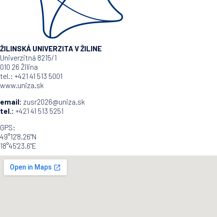
ŽILINSKÁ UNIVERZITA V ŽILINE
Univerzitná 8215/1
010 26 Žilina
tel.: +421 41 513 5001
www.uniza.sk
email:
zusr2026@uniza.sk
tel.:
+421 41 513 5251
GPS:
49°12'8.26"N
18°45'23.6"E